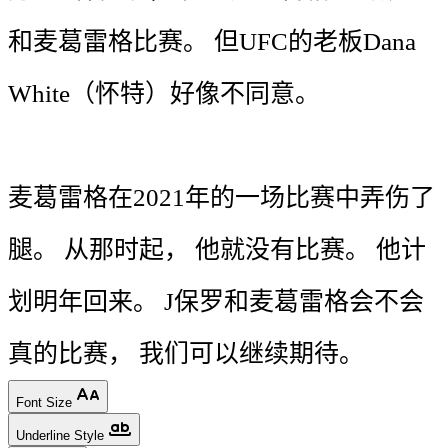
和
麦葛雷格
比赛
。
但
UFC
的
老板
Dana
White
（
怀特
）
好像
不
同意
。
麦葛雷格
在
2021年
的
一
场
比赛
中
弄伤
了
腿
。
从
那时
起
，
他
就
没有
比赛
。
他
计
划
明年
回来
。
J
保罗
和
麦葛雷格
会
不
会
真的
比赛
，
我们
可以
继续
期待
。
Font Size
Underline Style