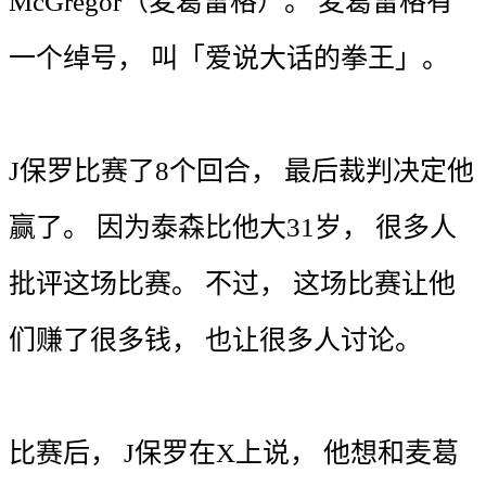
McGregor
（
麦葛雷格
）
。
麦葛雷格
有
一个
绰号
，
叫
「
爱
说
大话
的
拳王
」
。
J
保罗
比赛
了
8
个
回合
，
最后
裁判
决定
他
赢
了
。
因为
泰森
比
他
大
31
岁
，
很多
人
批评
这
场
比赛
。
不过
，
这
场
比赛
让
他
们
赚
了
很多
钱
，
也
让
很多
人
讨论
。
比赛
后
，
J
保罗
在
X上
说
，
他
想
和
麦葛