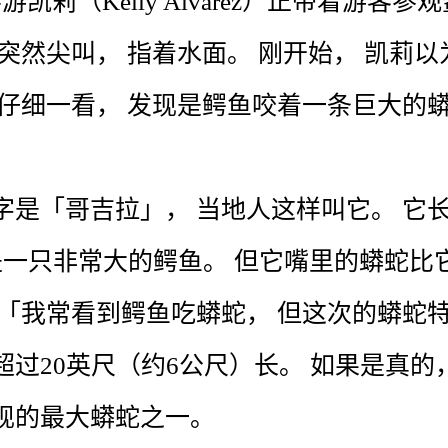
导游
凯莉
（
Kelly
Alvarez
）
正
带
着
游客
参观
突然
尖叫
，
指
着
水面
。
刚
开始
，
凯莉
以
仔细
一
看
，
发现
是
鳄鱼
咬
着
一
条
巨大
的
字
是
「
哥吉拉
」
，
当地人
这样
叫
它
。
它
是
一
只
非常
大
的
鳄鱼
。
但
它
嘴
里
的
蟒蛇
比
「
我
常
看到
鳄鱼
吃
蟒蛇
，
但
这次
的
蟒蛇
超过
20
英尺
（
约
6
公尺
）
长
。
如果
是
真的
现
的
最
大
蟒蛇
之一
。