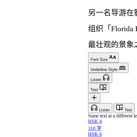
另
一
名
导游
在
组织
「
Florida
最
壮观
的
景象
Font Size
Underline Style
Listen
Test
Listen
Test
Same text at a different le
HSK 4
310 字
HSK 6