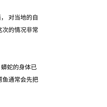
西
，
对
当地
的
自
这次
的
情况
非常
蟒蛇
的
身体
已
鳄鱼
通常
会
先
把