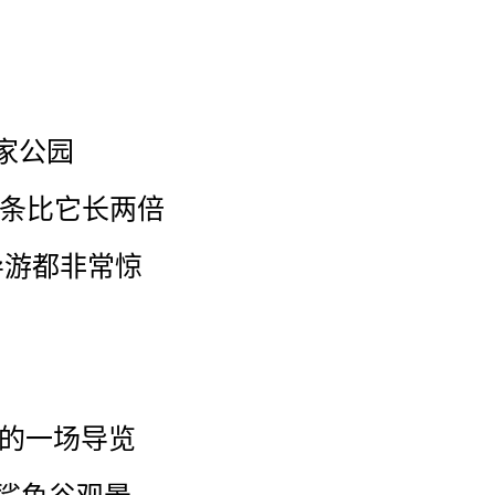
家
公园
条
比
它
长
两
倍
导游
都
非常
惊
的
一
场
导览