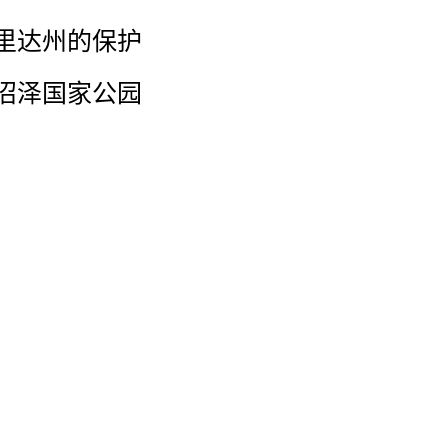
里达州
的
保护
沼泽
国家
公园