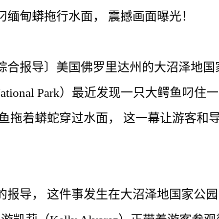
叼
缅甸蟒
拖行
水面
，
震撼
画面
曝光
！
综合
报导
〕
美国
佛罗里达州
的
大
沼泽
地
国
ational
Park
）
最近
发现
一
只
大
鳄鱼
叼
住
一
鱼
拖
着
蟒蛇
穿过
水面
，
这
一
幕
让
游客
和
的
报导
，
这
件
事
发生
在
大
沼泽
地
国家
公园