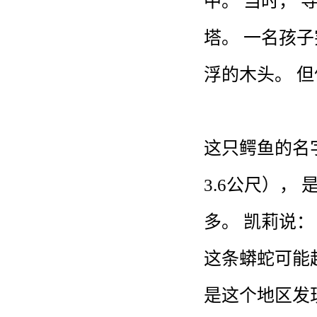
中
。
当时
，
塔
。
一
名
孩子
浮
的
木头
。
但
这
只
鳄鱼
的
名
3
.
6
公尺
）
，
多
。
凯莉
说
：
这
条
蟒蛇
可能
是
这个
地区
发