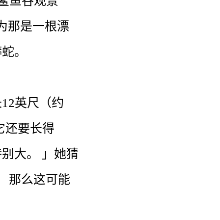
鲨鱼
谷
观景
为
那
是
一
根
漂
蟒蛇
。
长
12
英尺
（
约
它
还要
长
得
特别
大
。
」
她
猜
，
那么
这
可能