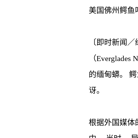
美国
佛州
鳄鱼
〔即
时
新闻
／
（
Everglades
N
的
缅甸蟒
。
鳄
讶
。
根据
外国
媒体