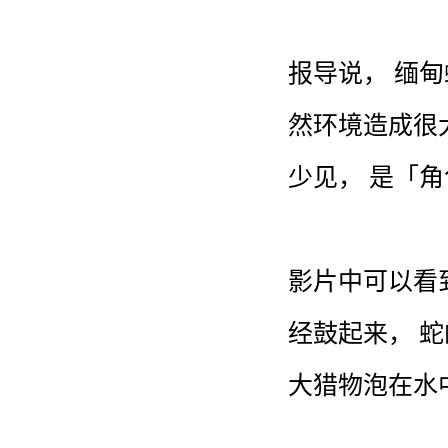
报导
说
，
缅甸
然
环境
造成
很
少见
，
是
「
角
影片
中
可以
看
经
鼓
起来
，
蛇
大
猎物
泡
在
水