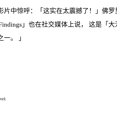
影片
中
惊呼
：
「
这
实在
太
震撼
了
！
」
佛罗
Findings
」
也
在
社交
媒体
上
说
，
这是
「
大
之一
。
」
vel: