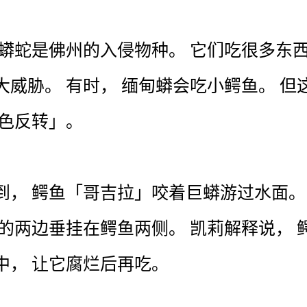
蟒
蛇
是
佛州
的
入侵
物种
。
它们
吃
很多
东
大
威胁
。
有时
，
缅甸蟒
会
吃
小
鳄鱼
。
但
色
反转
」
。
到
，
鳄鱼
「
哥吉拉
」
咬
着
巨蟒
游
过
水面
。
的
两边
垂挂
在
鳄鱼
两侧
。
凯莉
解释
说
，
中
，
让
它
腐烂
后
再
吃
。